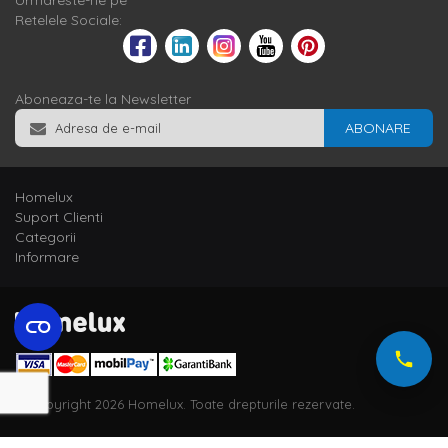
Urmareste-ne pe
Retelele Sociale:
Aboneaza-te la Newsletter
ABONARE
Homelux
Suport Clienti
Categorii
Informare
© Copyright 2026 Homelux. Toate drepturile rezervate.